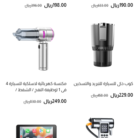
.00
190
ريال
.00
198
ريال
.00
633
ريال
.00
396
ريال
كوب ذكي للسيارة للتبريد والتسخين
مكنسة كهربائية لاسلكية للسيارة 4
في 1 (وظيفة النفخ / الشفط /
.00
229
ريال
.00
458
ريال
تفريغ الهواء / النفخ)
.00
249
ريال
.00
830
ريال