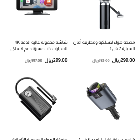
مضخة هواء لاسلكية ومطرقة أمان
شاشة محمولة عالية الدقة 4K
للسيارة 2 في 1
للسيارات ذات مميزة دعم لاسلكي
لنظام CarPlay
.00
299
ريال
.00
299
ريال
.00
598
ريال
.00
997
ريال
شاحن سيارة قابل للتمدد 5 في 1
مضخة الهواء المحمولة الألمانية