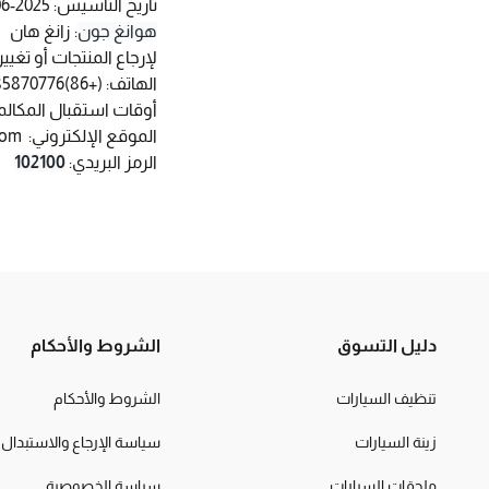
تاريخ التأسيس: 2025-06-23
هوانغ جون
: زانغ هان
لإرجاع المنتجات أو تغيير
الهاتف: (+86)15085870776
أوقات استقبال المكالمات الهاتفية: (UTC/GMT +08:00) من السا
الموقع الإلكتروني:
om/
الرمز البريدي:
102100
دليل التسوق
الشروط والأحكام
تنظيف السيارات
الشروط والأحكام
زينة السيارات
سياسة الإرجاع والاستبدال
ملحقات السيارات
سياسة الخصوصية