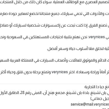
لتصميم العصري مع الوظائف العملية. سواء كان ذلك من خلال المنتجات ال
قات والأدوات التي تحمي سيارتك، جميع منتجاتنا تخضع لمعايير جودة صارمة 
ل تصنع الفرق. إذا كنت تبحث عن إكسسوارات شخصية لسيارتك أو صنا
في
verynices
. نحن نهتم بتلبية احتياجات المستهلكين في السعودية ون
يئية لنخلق معًا أسلوب حياة وسفر أفضل.
ك الدائم والموثوق للعائلات وأصحاب السيارات في المملكة العربية السع
أماناً وراحة وسعادة. اختر
verynices
وتمتع برحلة بدون قلق وحياة أكثر أن
جيا دا التجارية
عنوان الشركة: بكين، حي يان تشينغ، بلدة يان تشين
service@mail.
verynice