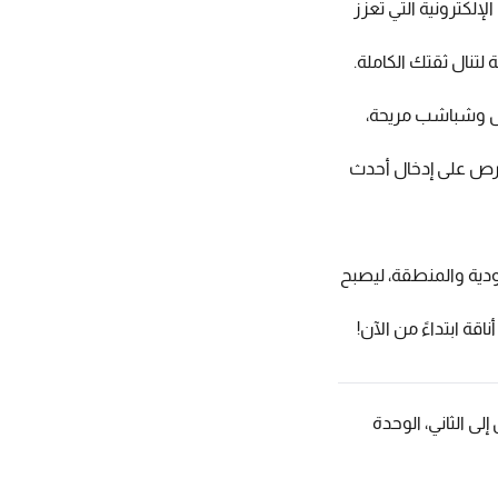
إلكترونية التي تعزز
لتنال ثقتك الكاملة.
دل وشباشب مريحة،
حرص على إدخال أحدث
ودية والمنطقة، ليصبح
اقة ابتداءً من الآن!
غ، مجمع هِنج آن، المبنى رقم 28، الطابق الأول إلى الثاني، الوحدة